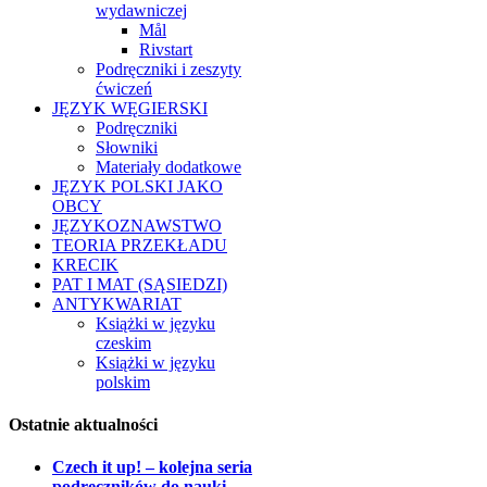
wydawniczej
Mål
Rivstart
Podręczniki i zeszyty
ćwiczeń
JĘZYK WĘGIERSKI
Podręczniki
Słowniki
Materiały dodatkowe
JĘZYK POLSKI JAKO
OBCY
JĘZYKOZNAWSTWO
TEORIA PRZEKŁADU
KRECIK
PAT I MAT (SĄSIEDZI)
ANTYKWARIAT
Książki w języku
czeskim
Książki w języku
polskim
Ostatnie aktualności
Czech it up! – kolejna seria
podręczników do nauki