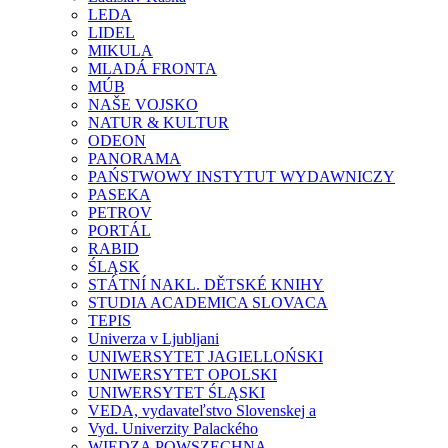
LEDA
LIDEL
MIKULA
MLADÁ FRONTA
MÚB
NAŠE VOJSKO
NATUR & KULTUR
ODEON
PANORAMA
PAŃSTWOWY INSTYTUT WYDAWNICZY
PASEKA
PETROV
PORTÁL
RABID
ŚLĄSK
STÁTNÍ NAKL. DĚTSKÉ KNIHY
STUDIA ACADEMICA SLOVACA
TEPIS
Univerza v Ljubljani
UNIWERSYTET JAGIELLOŃSKI
UNIWERSYTET OPOLSKI
UNIWERSYTET ŚLĄSKI
VEDA, vydavateľstvo Slovenskej a
Vyd. Univerzity Palackého
WIEDZA POWSZECHNA