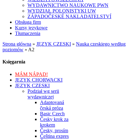
WYDAWNICTWO NAUKOWE PWN
WYDZIAŁ POLONISTYKI UW
ZÁPADOČESKÉ NAKLADATELSTVÍ
Obsługa firm
Kursy językowe
Tłumaczenia
Strona główna
»
JĘZYK CZESKI
»
Nauka czeskiego według
poziomów
»
A2
Księgarnia
MÁM NÁPAD!
JĘZYK CHORWACKI
JĘZYK CZESKI
Podział wg serii
wydawniczej
Adaptovaná
česká próza
Basic Czech
Česky krok za
krokem
Česky, prosím
Čeština expres