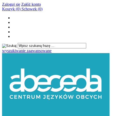
Zaloguj się
Załóż konto
Koszyk (0)
Schowek (0)
wyszukiwanie zaawansowane