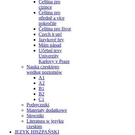
Čeština pro
cizince
Čeština pro
středně a více
pokročile
Čeština pro život
Czech it up!
Jazykové hry
Mám nápad
Učební texy
Univerzity
Karlovy v Praze
Nauka czeskiego
według poziomów
A1
A2
B1
B2
C1
Podręczniki
Materiały dodatkowe
Słowniki
Literatura w języku
czeskim
JĘZYK HISZPAŃSKI