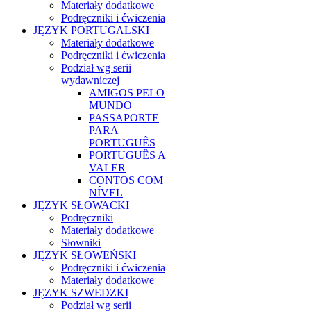
Materiały dodatkowe
Podręczniki i ćwiczenia
JĘZYK PORTUGALSKI
Materiały dodatkowe
Podręczniki i ćwiczenia
Podział wg serii
wydawniczej
AMIGOS PELO
MUNDO
PASSAPORTE
PARA
PORTUGUÊS
PORTUGUÊS A
VALER
CONTOS COM
NÍVEL
JĘZYK SŁOWACKI
Podręczniki
Materiały dodatkowe
Słowniki
JĘZYK SŁOWEŃSKI
Podręczniki i ćwiczenia
Materiały dodatkowe
JĘZYK SZWEDZKI
Podział wg serii