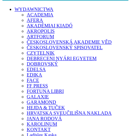
WYDAWNICTWA
ACADEMIA
AFERA
AKADÉMIAI KIADÓ
AKROPOLIS
ARTFORUM
ČESKOSLOVENSKÁ AKADEMIE VĚD
ČESKOSLOVENSKÝ SPISOVATEL
CZYTELNIK
DEBRECENI NYÁRI EGYETEM
DOBROVSKÝ
EDELSA
EDIKA
FACE
FF PRESS
FORTUNA LIBRI
GALAXIE
GARAMOND
HEJDA & TUČEK
HRVATSKA SVEUČILIŠNA NAKLADA
JANA RODOVÁ
KAROLINUM
KONTAKT
Ladislav Kaska